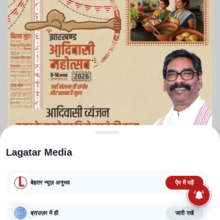
Lagatar Media
बेहतर न्यूज़ अनुभव
ऐप में पढ़ें
ABOUT US
CONTACT US
PRIVACY POLICY
TERMS AND CONDITIONS
ब्राउज़र में ही
जारी रखें
CORRECTIONS POLICY
EDITORIAL GUIDELINES
FACT CHECKING POLICY