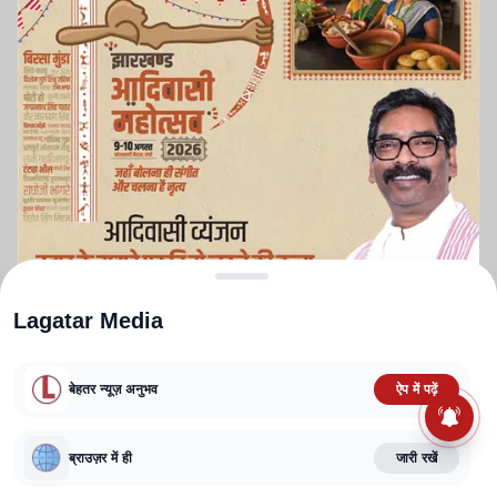
Lagatar Media
बेहतर न्यूज़ अनुभव
ऐप में पढ़ें
ABOUT US
CONTACT US
PRIVACY POLICY
TERMS AND CONDITIONS
ब्राउज़र में ही
जारी रखें
CORRECTIONS POLICY
EDITORIAL GUIDELINES
FACT CHECKING POLICY
Copyright
2025-2026
Lagatar Media Pvt. Ltd.