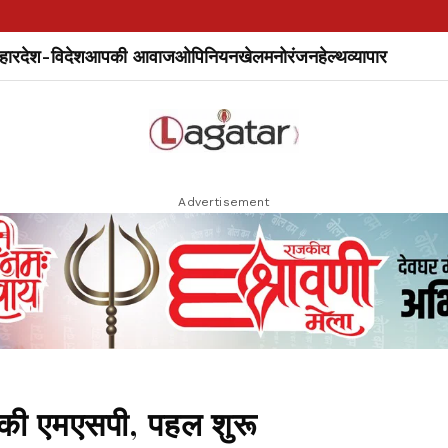
हार
देश-विदेश
आपकी आवाज
ओपिनियन
खेल
मनोरंजन
हेल्थ
व्यापार
Advertisement
ं की एमएसपी, पहल शुरू