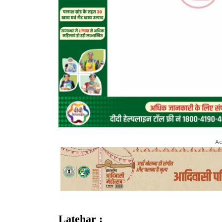
Ad
Latehar :