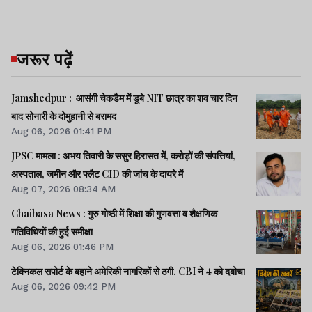
जरूर पढ़ें
AN-32 एक मालवाहक और परिवहन विमान है,
जिसका उपयोग भारतीय वायु सेना सैनिकों, उपकरणों
Jamshedpur : आसंगी चेकडैम में डूबे NIT छात्र का शव चार दिन
और जरूरी सामान को एक स्थान से दूसरे स्थान
बाद सोनारी के दोमुहानी से बरामद
तक पहुंचाने के लिए करती है. यह विमान खासतौर
Aug 06, 2026 01:41 PM
पर उत्तर-पूर्वी राज्यों और सीमावर्ती इलाकों जैसे
JPSC मामला : अभय तिवारी के ससुर हिरासत में, करोड़ों की संपत्तियां,
कठिन क्षेत्रों में काम आता है.
अस्पताल, जमीन और फ्लैट CID की जांच के दायरे में
Aug 07, 2026 08:34 AM
Chaibasa News : गुरु गोष्ठी में शिक्षा की गुणवत्ता व शैक्षणिक
गतिविधियों की हुई समीक्षा
सोवियत डिजाइन पर आधारित इस दो इंजन वाले
Aug 06, 2026 01:46 PM
टर्बोप्रॉप विमान को कठिन मौसम और ऊंचाई वाले
टेक्निकल सपोर्ट के बहाने अमेरिकी नागरिकों से ठगी, CBI ने 4 को दबोचा
इलाकों में बेहतर प्रदर्शन के लिए तैयार किया गया है.
Aug 06, 2026 09:42 PM
यह एक बार में लगभग 7.5 टन सामान, 50 यात्रियों