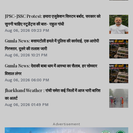
या 42 पैराट्रूपर्स को ले जा सकता है.
JPSC-JSSC Protest: हमारा एजुकेशन सिस्टम बर्बाद, सरकार को
सुननी चाहिए स्टूडेंट्स की बात- राहुल गांधी
Aug 06, 2026 09:23 PM
बता दें कि इससे पहले 5 मार्च को जोरहाट एयर फोर्स
Gumla News: बसायटोली हमले में पुलिस की कार्रवाई, एक आरोपी
स्टेशन से एक दो-सीटर लड़ाकू विमान नियमित
गिरफ्तार, दूसरे की तलाश जारी
Aug 06, 2026 10:21 PM
उड़ान पर रवाना हुआ था. शाम करीब 7:42 बजे
Gumla News: देवाकी बाबा धाम में आस्था का सैलाब, हर सोमवार
उसका ग्राउंड कंट्रोल से संपर्क टूट गया था,
विशाल लंगर
जिसके बाद विमान का पता नहीं चल सका था.
Aug 06, 2026 06:00 PM
Jharkhand Weather : रांची समेत कई जिलों में आज भारी बारिश
का अलर्ट
Aug 06, 2026 01:49 PM
झारखंड न्यूज़
Advertisement
Hazaribagh News :