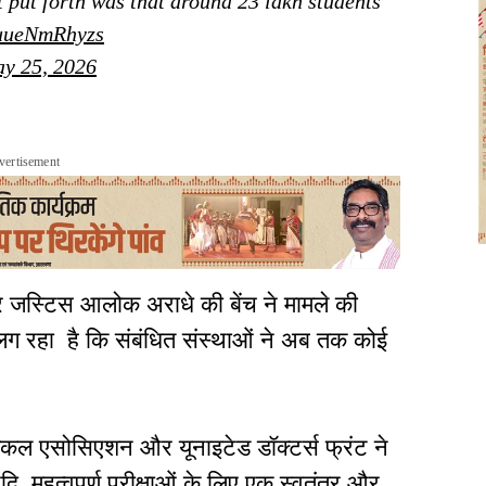
 put forth was that around 23 lakh students
/uueNmRhyzs
y 25, 2026
vertisement
र जस्टिस आलोक अराधे की बेंच ने मामले की
लग रहा है कि संबंधित संस्थाओं ने अब तक कोई
कल एसोसिएशन और यूनाइटेड डॉक्टर्स फ्रंट ने
महत्वपूर्ण परीक्षाओं के लिए एक स्वतंत्र और