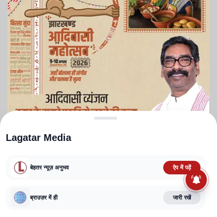
Lagatar Media
बेहतर न्यूज़ अनुभव
ऐप में पढ़ें
ABOUT US
CONTACT US
PRIVACY POLICY
TERMS AND CONDITIONS
CORRECTIONS POLICY
EDITORIAL GUIDELINES
FACT CHECKING POLICY
ब्राउज़र में ही
जारी रखें
Copyright
2025-2026
Lagatar Media Pvt. Ltd.