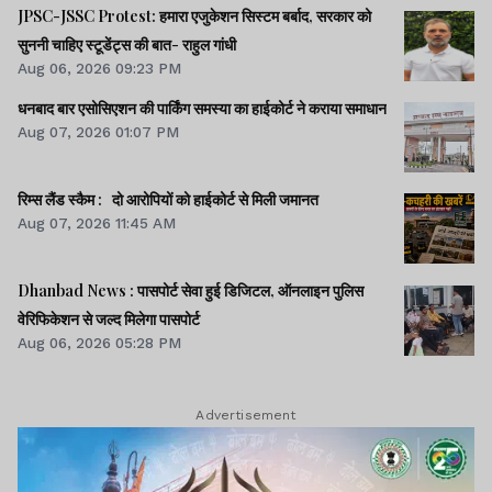
यानी 2047 तक हर उम्र, क्षेत्र, लिंग और
JPSC-JSSC Protest: हमारा एजुकेशन सिस्टम बर्बाद, सरकार को
सामाजिक-आर्थिक बैकग्राउंड से इतर हर भारतीय
सुननी चाहिए स्टूडेंट्स की बात- राहुल गांधी
Aug 06, 2026 09:23 PM
को विकास का लाभ मुहैया कराना है.
धनबाद बार एसोसिएशन की पार्किंग समस्या का हाईकोर्ट ने कराया समाधान
Aug 07, 2026 01:07 PM
देश-विदेश
रिम्स लैंड स्कैम : दो आरोपियों को हाईकोर्ट से मिली जमानत
Aug 07, 2026 11:45 AM
CBSE के OSM पोर्टल की
साइबर सिक्योरिटी की
Dhanbad News : पासपोर्ट सेवा हुई डिजिटल, ऑनलाइन पुलिस
कमियों पर ब्लॉग लिखने वाले
वेरिफिकेशन से जल्द मिलेगा पासपोर्ट
निसर्ग को IIT कानपुर में जॉब
Aug 06, 2026 05:28 PM
देश-विदेश
Advertisement
एथेनॉल मिश्रित पेट्रोल पर
लगने वाली एक्साइज ड्यूटी