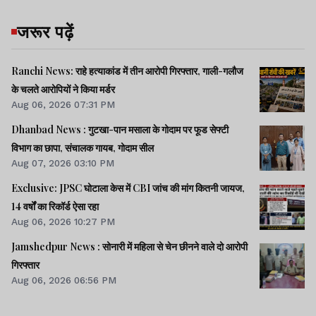
रोजगार, कौशल विकास, स्वास्थ्य, पोषण, समान
जरूर पढ़ें
अवसर और डिजिटल गवर्नेंस सहित अन्य मुद्दों पर
मंथन किया जा रहा है.
Ranchi News: राहे हत्याकांड में तीन आरोपी गिरफ्तार, गाली-गलौज
के चलते आरोपियों ने किया मर्डर
Aug 06, 2026 07:31 PM
Dhanbad News : गुटखा-पान मसाला के गोदाम पर फूड सेफ्टी
बैठक का मुख्य फोकस विकसित भारत-2047 का
विभाग का छापा, संचालक गायब, गोदाम सील
लक्ष्य हासिल करना है. इस लक्ष्य को पाने के लिए
Aug 07, 2026 03:10 PM
समावेशी मानव विकास की रणनीति तैयार कर उसे
Exclusive: JPSC घोटाला केस में CBI जांच की मांग कितनी जायज,
हर नागरिक तक पहुंचाना है.
14 वर्षों का रिकॉर्ड ऐसा रहा
Aug 06, 2026 10:27 PM
Jamshedpur News : सोनारी में महिला से चेन छीनने वाले दो आरोपी
गिरफ्तार
इस साल नीति आयोग की बैठक की थीम विकसित
Aug 06, 2026 06:56 PM
भारत @2047 के लिए समावेशी मानव विकास है.