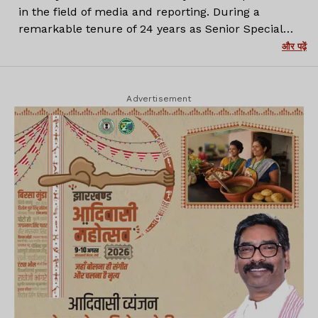
in the field of media and reporting. During a
remarkable tenure of 24 years as Senior Special
Correspondent at Prabhat Khabar, I have covered a
और पढ़ें
wide range of stories with depth, honesty and a
firm commitment to truth. Now with Lagatar
Media, I continue to create insightful and
Advertisement
impactful journalism that informs and engages
readers.