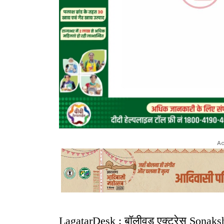
Ad
LagatarDesk : बॉलीवुड एक्ट्रेस Sonaksh