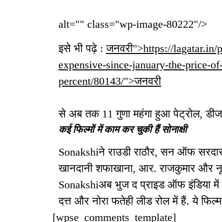
alt="" class="wp-image-80222"/>
इसे भी पढ़े :
जनवरी">https://lagatar.in
expensive-since-january-the-price-of
percent/80143/">जनवरी
से अब तक 11 गुणा महंगा हुआ पेट्रोल, ड
कई फिल्मों में काम कर चुकी हैं सोनाक्षी
Sonakshiने राउडी राठौर, सन ऑफ सरदार , 
खानदानी शफाखाना, आर. राजकुमार और नूर जै
Sonakshiअब भुज द प्राइड ऑफ इंडिया में
दत्त और नोरा फतेही लीड रोल में हैं. ये फ
[wpse_comments_template]