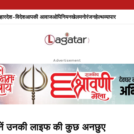
हार
देश-विदेश
आपकी आवाज
ओपिनियन
खेल
मनोरंजन
हेल्थ
व्यापार
Advertisement
नें उनकी लाइफ की कुछ अनछुए