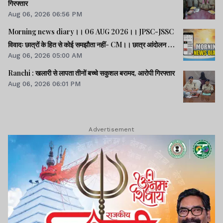
गिरफ्तार
Aug 06, 2026 06:56 PM
Morning news diary।। 06 AUG 2026।। JPSC-JSSC
विवादः छात्रों के हित से कोई समझौता नहीं- CM।। छात्र आंदोलन के
Aug 06, 2026 05:00 AM
समर्थन में झारखंड आएंगे अभिजीत दीपके।। जब तक अमित शाह सदन
में जवाब नहीं देते, चर्चा नहीं होगीः राहुल।। समेत कई खबरें व वीडियो.
Ranchi : खलारी से लापता तीनों बच्चे सकुशल बरामद, आरोपी गिरफ्तार
Aug 06, 2026 06:01 PM
Advertisement