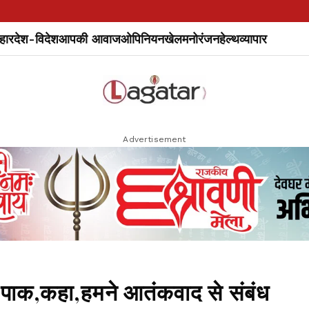
हार
देश-विदेश
आपकी आवाज
ओपिनियन
खेल
मनोरंजन
हेल्थ
व्यापार
Advertisement
ा पाक,कहा,हमने आतंकवाद से संबंध