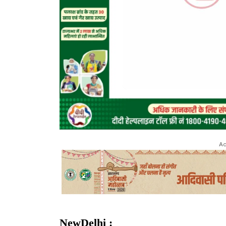
Ad
NewDelhi :