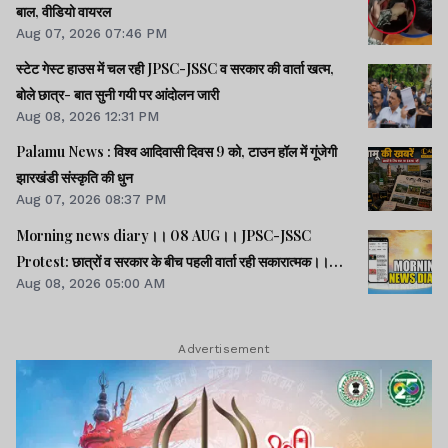
बाल, वीडियो वायरल
Aug 07, 2026 07:46 PM
स्टेट गेस्ट हाउस में चल रही JPSC-JSSC व सरकार की वार्ता खत्म,
बोले छात्र- बात सुनी गयी पर आंदोलन जारी
Aug 08, 2026 12:31 PM
Palamu News : विश्व आदिवासी दिवस 9 को, टाउन हॉल में गूंजेगी
झारखंडी संस्कृति की धुन
Aug 07, 2026 08:37 PM
Morning news diary।। 08 AUG।। JPSC-JSSC
Protest: छात्रों व सरकार के बीच पहली वार्ता रही सकारात्मक।।
Aug 08, 2026 05:00 AM
साइबर क्राइम मामलों की जांच में झारखंड पुलिस फिसड्डी।।संसद में
विपक्षी दलों का हंगामा, कार्यवाही स्थगित।। समेत कई खबरें व वीडियो.
Advertisement