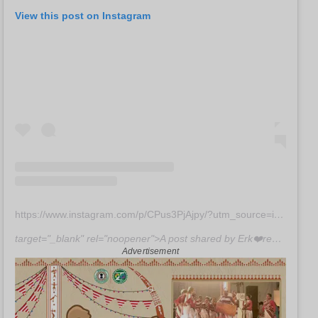
View this post on Instagram
https://www.instagram.com/p/CPus3PjAjpy/?utm_source=ig_embed&utm_campaign=loading"
target="_blank" rel="noopener">A post shared by Erk❤️rek (@ektarkapoor)
Advertisement