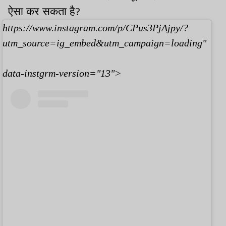
ऐसा कर सकता है?
https://www.instagram.com/p/CPus3PjAjpy/?
utm_source=ig_embed&utm_campaign=loading"
data-instgrm-version="13">