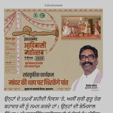
Advertisement
ਉਨ੍ਹਾਂ ਦੇ 350ਵੇਂ ਸ਼ਹੀਦੀ ਦਿਵਸ 'ਤੇ, ਅਸੀਂ ਸ੍ਰੀ ਗੁਰੂ ਤੇਗ
ਬਹਾਦਰ ਜੀ ਨੂੰ ਨਮਨ ਕਰਦੇ ਹਾਂ। ਉਨ੍ਹਾਂ ਦੀ ਬੇਮਿਸਾਲ