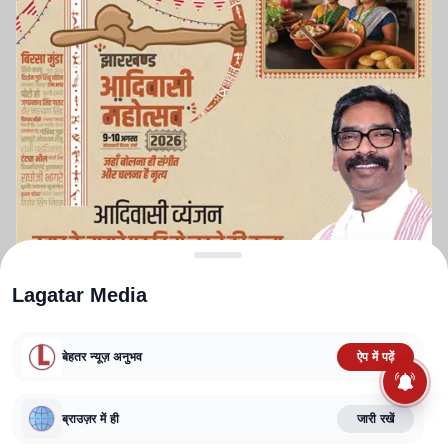
Lagatar Media
बेहतर न्यूज़ अनुभव
ऐप में पढ़ें
ABOUT US
CONTACT US
PRIVACY POLICY
TERMS AND CONDITIONS
ब्राउज़र में ही
जारी रखें
CORRECTIONS POLICY
EDITORIAL GUIDELINES
FACT CHECKING POLICY
Copyright
2025-2026
Lagatar Media Pvt. Ltd.