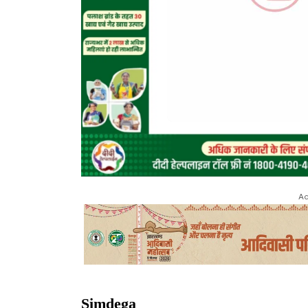
Ad
Simdega