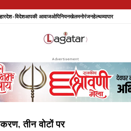
हार
देश-विदेश
आपकी आवाज
ओपिनियन
खेल
मनोरंजन
हेल्थ
व्यापार
Advertisement
ीकरण, तीन वोटों पर