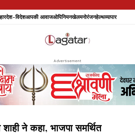
हार
देश-विदेश
आपकी आवाज
ओपिनियन
खेल
मनोरंजन
हेल्थ
व्यापार
Advertisement
प शाही ने कहा, भाजपा समर्थित