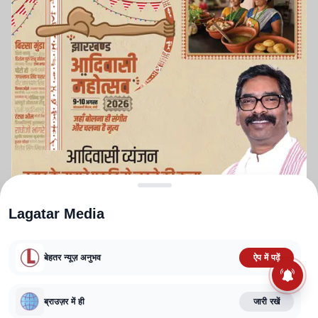
Lagatar Media
बेहतर न्यूज़ अनुभव
ऐप में पढ़ें
ABOUT US
CONTACT US
PRIVACY POLICY
TERMS AND CONDITIONS
CORRECTIONS POLICY
EDITORIAL GUIDELINES
FACT CHECKING POLICY
ब्राउज़र में ही
जारी रखें
Copyright
2025-2026
Lagatar Media Pvt. Ltd.