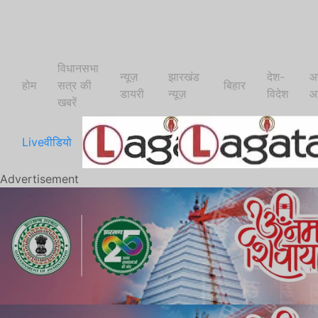
विधानसभा
न्यूज़
झारखंड
देश-
आ
होम
सत्र की
बिहार
डायरी
न्यूज़
विदेश
आ
खबरें
Live
वीडियो
Advertisement