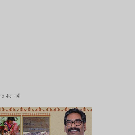
ं दहशत फैल गयी