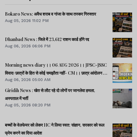
Bokaro News: अवैध शराब व गांजा के साथ तस्कर गिरफ्तार
Aug 05, 2026 11:02 PM
Dhanbad News : जिले में 23,612 राशन कार्ड होंगे रद्द
Aug 06, 2026 06:06 PM
Morning news diary।। 06 AUG 2026।। JPSC-JSSC
विवादः छात्रों के हित से कोई समझौता नहीं- CM।। छात्र आंदोलन के
Aug 06, 2026 05:00 AM
समर्थन में झारखंड आएंगे अभिजीत दीपके।। जब तक अमित शाह सदन
में जवाब नहीं देते, चर्चा नहीं होगीः राहुल।। समेत कई खबरें व वीडियो.
Giridih News : खेत से लौट रहे दो लोगों पर जानलेवा हमला,
अस्पताल में भर्ती
Aug 05, 2026 08:20 PM
बच्चों के वेलफेयर को लेकर HC ने लिया स्वत: संज्ञान, सरकार को रूल
फ्रेम करने का दिया आदेश