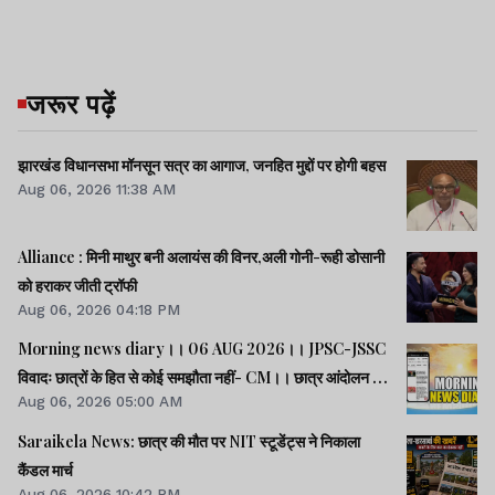
जरूर पढ़ें
झारखंड विधानसभा मॉनसून सत्र का आगाज, जनहित मुद्दों पर होगी बहस
Aug 06, 2026 11:38 AM
Alliance : मिनी माथुर बनी अलायंस की विनर,अली गोनी-रूही डोसानी
को हराकर जीती ट्रॉफी
Aug 06, 2026 04:18 PM
Morning news diary।। 06 AUG 2026।। JPSC-JSSC
विवादः छात्रों के हित से कोई समझौता नहीं- CM।। छात्र आंदोलन के
Aug 06, 2026 05:00 AM
समर्थन में झारखंड आएंगे अभिजीत दीपके।। जब तक अमित शाह सदन
में जवाब नहीं देते, चर्चा नहीं होगीः राहुल।। समेत कई खबरें व वीडियो.
Saraikela News: छात्र की मौत पर NIT स्टूडेंट्स ने निकाला
कैंडल मार्च
Aug 06, 2026 10:42 PM