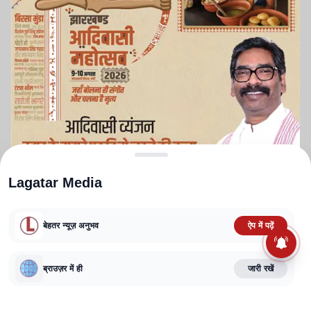
Lagatar Media
बेहतर न्यूज़ अनुभव
ऐप में पढ़ें
ABOUT US
CONTACT US
PRIVACY POLICY
TERMS AND CONDITIONS
CORRECTIONS POLICY
EDITORIAL GUIDELINES
FACT CHECKING POLICY
ब्राउज़र में ही
जारी रखें
Copyright
2025-2026
Lagatar Media Pvt. Ltd.