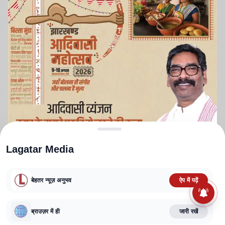
Lagatar Media
बेहतर न्यूज़ अनुभव
ऐप में पढ़ें
ABOUT US
CONTACT US
PRIVACY POLICY
TERMS AND CONDITIONS
CORRECTIONS POLICY
EDITORIAL GUIDELINES
FACT CHECKING POLICY
ब्राउज़र में ही
जारी रखें
Copyright
2025-2026
Lagatar Media Pvt. Ltd.