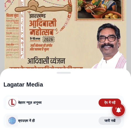
Lagatar Media
बेहतर न्यूज़ अनुभव
ऐप में पढ़ें
ABOUT US
CONTACT US
PRIVACY POLICY
TERMS AND CONDITIONS
ब्राउज़र में ही
जारी रखें
CORRECTIONS POLICY
EDITORIAL GUIDELINES
FACT CHECKING POLICY
Copyright
2025-2026
Lagatar Media Pvt. Ltd.