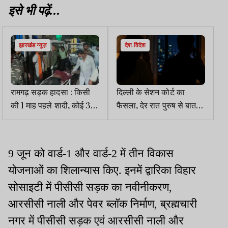
इसे भी पढ़ें...
झारखंड न्यूज़
देश-विदेश
रामगढ़ सड़क हादसा : किसी
दिल्ली के सेशन कोर्ट का
की 1 माह पहले शादी, कोई 3
फैसला, देर रात पुरुष से बात
माह पहले बना था पिता, आठ
करना महिला के चरित्र पर
परिवारों पर टूटा दुखों का पहाड़
संदेह का आधार नहीं
9 जून को वार्ड-1 और वार्ड-2 में तीन विकास
योजनाओं का शिलान्यास किए. इनमें द्वारिका विहार
सोसाइटी में पीसीसी सड़क का नवीनीकरण,
आरसीसी नाली और पेवर ब्लॉक निर्माण, ब्रह्मचारी
नगर में पीसीसी सड़क एवं आरसीसी नाली और