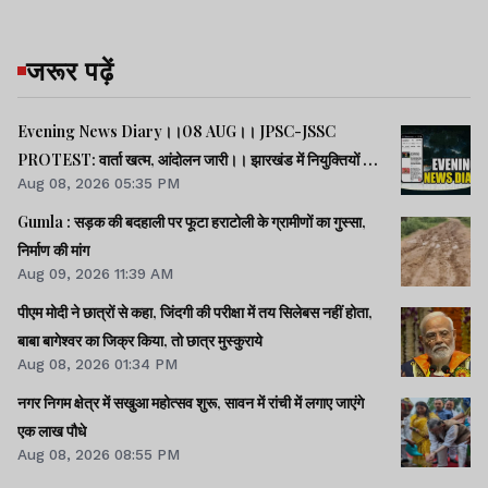
जरूर पढ़ें
Evening News Diary।।08 AUG।। JPSC-JSSC
PROTEST: वार्ता खत्म, आंदोलन जारी।। झारखंड में नियुक्तियों में
Aug 08, 2026 05:35 PM
भ्रष्टाचार-01: विधानसभा से हुई शुरूआत।। महिला आरक्षण कानून
लागू में देर क्यों -राहुल।। समेत अन्य खबरें व वीडियो।।
Gumla : सड़क की बदहाली पर फूटा हराटोली के ग्रामीणों का गुस्सा,
निर्माण की मांग
Aug 09, 2026 11:39 AM
पीएम मोदी ने छात्रों से कहा, जिंदगी की परीक्षा में तय सिलेबस नहीं होता,
बाबा बागेश्वर का जिक्र किया, तो छात्र मुस्कुराये
Aug 08, 2026 01:34 PM
नगर निगम क्षेत्र में सखुआ महोत्सव शुरू, सावन में रांची में लगाए जाएंगे
एक लाख पौधे
Aug 08, 2026 08:55 PM