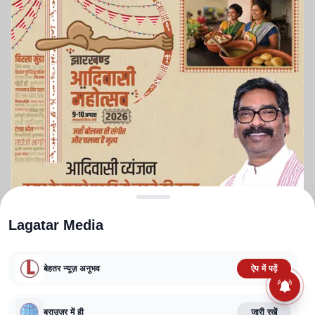
Lagatar Media
बेहतर न्यूज़ अनुभव
ऐप में पढ़ें
ABOUT US
CONTACT US
PRIVACY POLICY
TERMS AND CONDITIONS
ब्राउज़र में ही
जारी रखें
CORRECTIONS POLICY
EDITORIAL GUIDELINES
FACT CHECKING POLICY