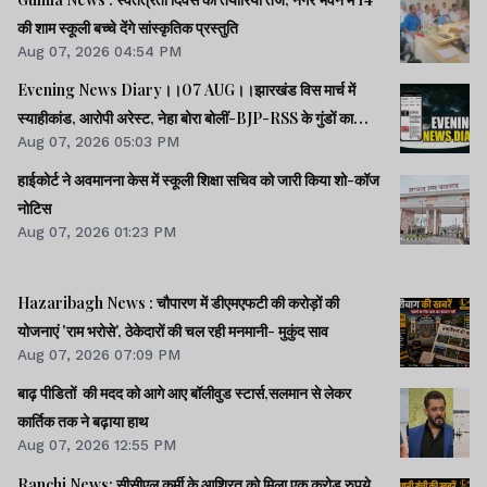
की शाम स्कूली बच्चे देंगे सांस्कृतिक प्रस्तुति
Aug 07, 2026 04:54 PM
Evening News Diary।।07 AUG।।झारखंड विस मार्च में
स्याहीकांड, आरोपी अरेस्ट, नेहा बोरा बोलीं-BJP-RSS के गुंडों का
Aug 07, 2026 05:03 PM
काम।।आंदोलनरत छात्रों की समस्याओं को समझना चाहती सरकार:
CM।।छात्रों से मिले SDO, वार्ता की उम्मीद।।40 साल बाद बोफोर्स
हाईकोर्ट ने अवमानना केस में स्कूली शिक्षा सचिव को जारी किया शो-कॉज
केस बंद।।समेत कई खबरें व वीडियो।।
नोटिस
Aug 07, 2026 01:23 PM
Hazaribagh News : चौपारण में डीएमएफटी की करोड़ों की
योजनाएं 'राम भरोसे', ठेकेदारों की चल रही मनमानी- मुकुंद साव
Aug 07, 2026 07:09 PM
बाढ़ पीडितों की मदद को आगे आए बॉलीवुड स्टार्स,सलमान से लेकर
कार्तिक तक ने बढ़ाया हाथ
Aug 07, 2026 12:55 PM
Ranchi News: सीसीएल कर्मी के आश्रित को मिला एक करोड़ रुपये