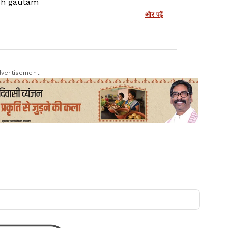
sh gautam
और पढ़ें
vertisement