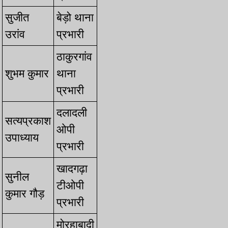
सुजीत
बेड़ो थाना
उरांव
प्रभारी
ठाकुरगांव
⁠शुभम कुमार
थाना
प्रभारी
दलादली
⁠सत्यप्रकाश
ओपी
उपाध्याय
प्रभारी
खादगढ़ा
⁠सुनील
टीओपी
कुमार गौड़
प्रभारी
मोरहाबादी