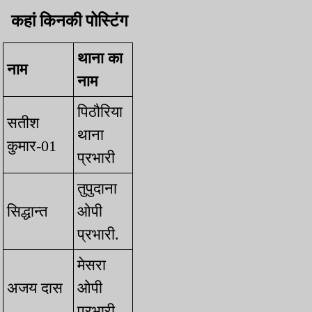
कहां किनकी पोस्टिंग
थाना का
नाम
नाम
पिठौरिया
सतीश
थाना
कुमार-01
प्रभारी
तुपुदाना
⁠सिद्धान्त
ओपी
प्रभारी.
मेसरा
⁠अजय दास
ओपी
प्रभारी.