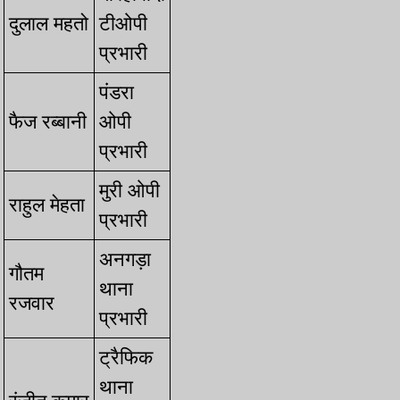
⁠दुलाल महतो
टीओपी
प्रभारी
पंडरा
⁠फैज रब्बानी
ओपी
प्रभारी
मुरी ओपी
⁠राहुल मेहता
प्रभारी
अनगड़ा
⁠गौतम
थाना
रजवार
प्रभारी
ट्रैफिक
थाना