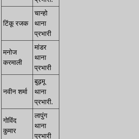
चान्हो
⁠टिंकू रजक
थाना
प्रभारी
मांडर
⁠मनोज
थाना
करमाली
प्रभारी
बुढ़मू
⁠नवीन शर्मा
थाना
प्रभारी.
लापुंग
⁠गोविंद
थाना
कुमार
प्रभारी