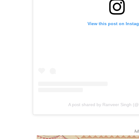
View this post on Insta
A post shared by Ranveer Singh (@
Ad