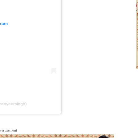
gram
ranveersingh)
vertisement