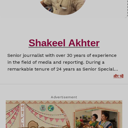
Shakeel Akhter
Senior journalist with over 30 years of experience
in the field of media and reporting. During a
remarkable tenure of 24 years as Senior Special
Correspondent at Prabhat Khabar, I have covered a
और पढ़ें
wide range of stories with depth, honesty and a
firm commitment to truth. Now with Lagatar
Media, I continue to create insightful and
Advertisement
impactful journalism that informs and engages
readers.