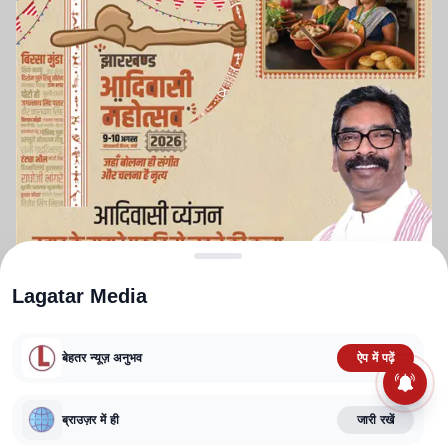
Lagatar Media
बेहतर न्यूज़ अनुभव
ऐप में पढ़ें
ABOUT US
CONTACT US
PRIVACY POLICY
TERMS AND CONDITIONS
CORRECTIONS POLICY
EDITORIAL GUIDELINES
FACT CHECKING POLICY
ब्राउज़र में ही
जारी रखें
Copyright
2025-2026
Lagatar Media Pvt. Ltd.