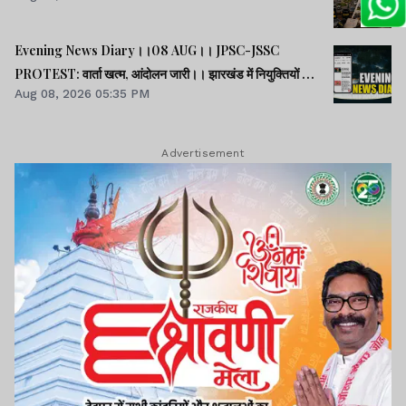
Evening News Diary।।08 AUG।। JPSC-JSSC
PROTEST: वार्ता खत्म, आंदोलन जारी।। झारखंड में नियुक्तियों में
Aug 08, 2026 05:35 PM
भ्रष्टाचार-01: विधानसभा से हुई शुरूआत।। महिला आरक्षण कानून
लागू में देर क्यों -राहुल।। समेत अन्य खबरें व वीडियो।।
Advertisement