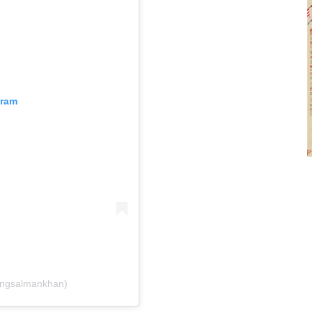
gram
ingsalmankhan)