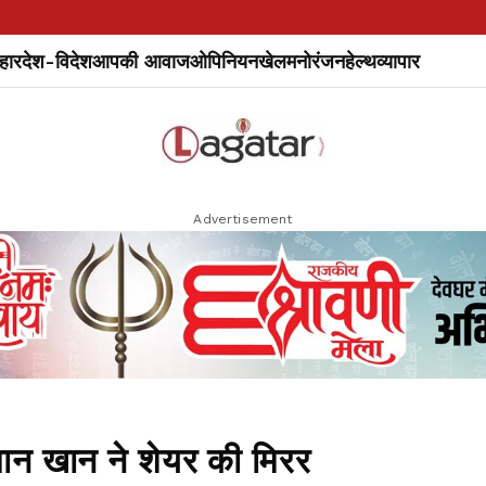
हार
देश-विदेश
आपकी आवाज
ओपिनियन
खेल
मनोरंजन
हेल्थ
व्यापार
Advertisement
मान खान ने शेयर की मिरर