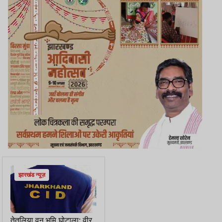
झारखंड न्यूज़
तेतुलिया वन भूमि घोटाला: वीर