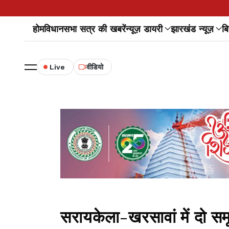
होम
विधानसभा सत्र की खबरें
न्यूज़ डायरी
झारखंड न्यूज़
बि
Live
वीडियो
सरायकेला-खरसावां में दो समूह