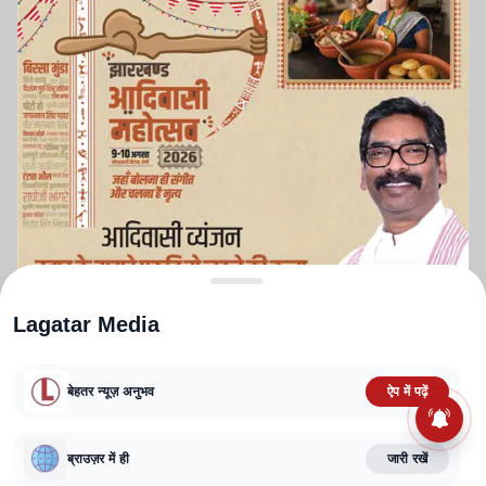
Lagatar Media
बेहतर न्यूज़ अनुभव
ऐप में पढ़ें
ABOUT US
CONTACT US
PRIVACY POLICY
TERMS AND CONDITIONS
CORRECTIONS POLICY
EDITORIAL GUIDELINES
FACT CHECKING POLICY
ब्राउज़र में ही
जारी रखें
Copyright
2025-2026
Lagatar Media Pvt. Ltd.