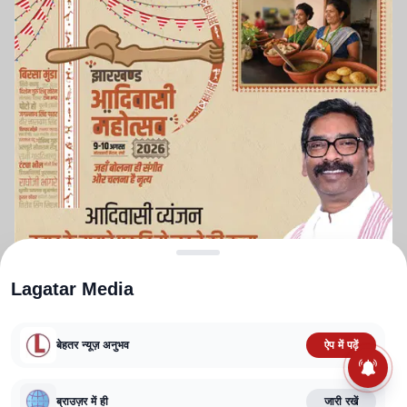
Lagatar Media
बेहतर न्यूज़ अनुभव
ऐप में पढ़ें
ABOUT US
CONTACT US
PRIVACY POLICY
TERMS AND CONDITIONS
ब्राउज़र में ही
जारी रखें
CORRECTIONS POLICY
EDITORIAL GUIDELINES
FACT CHECKING POLICY