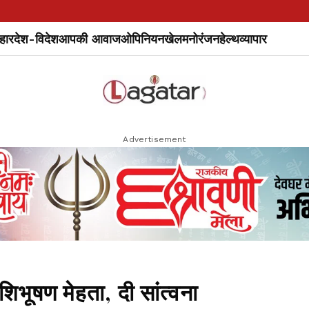
हार
देश-विदेश
आपकी आवाज
ओपिनियन
खेल
मनोरंजन
हेल्थ
व्यापार
Advertisement
िभूषण मेहता, दी सांत्वना