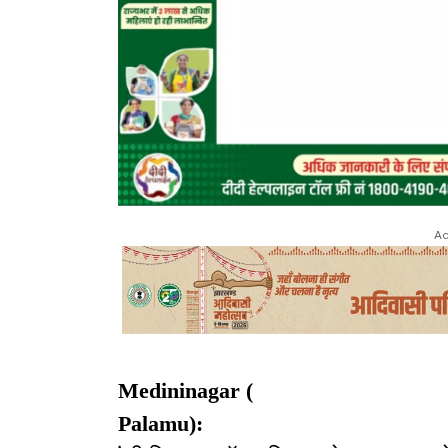
Ad
Medininagar (
Palamu):