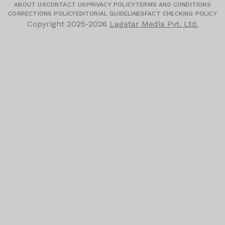
ABOUT US
CONTACT US
PRIVACY POLICY
TERMS AND CONDITIONS
CORRECTIONS POLICY
EDITORIAL GUIDELINES
FACT CHECKING POLICY
Copyright
2025-2026
Lagatar Media Pvt. Ltd.