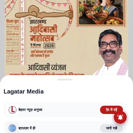
Lagatar Media
बेहतर न्यूज़ अनुभव
ऐप में पढ़ें
ABOUT US
CONTACT US
PRIVACY POLICY
TERMS AND CONDITIONS
ब्राउज़र में ही
जारी रखें
CORRECTIONS POLICY
EDITORIAL GUIDELINES
FACT CHECKING POLICY