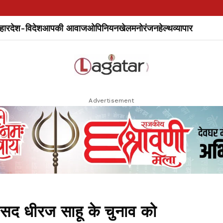
हार
देश-विदेश
आपकी आवाज
ओपिनियन
खेल
मनोरंजन
हेल्थ
व्यापार
Advertisement
ांसद धीरज साहू के चुनाव को