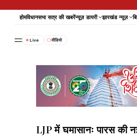
होम
विधानसभा सत्र की खबरें
न्यूज़ डायरी
झारखंड न्यूज़
बि
Live
वीडियो
LJP में घमासानः पारस की नई