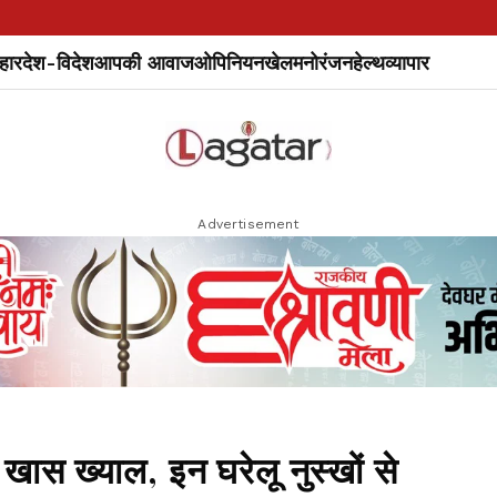
हार
देश-विदेश
आपकी आवाज
ओपिनियन
खेल
मनोरंजन
हेल्थ
व्यापार
Advertisement
ें खास ख्याल, इन घरेलू नुस्खों से