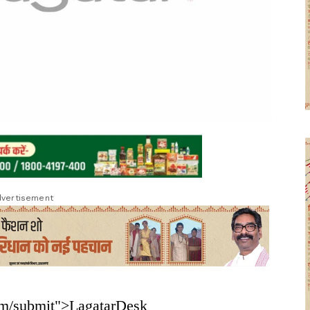
vertisement
om/submit">LagatarDesk