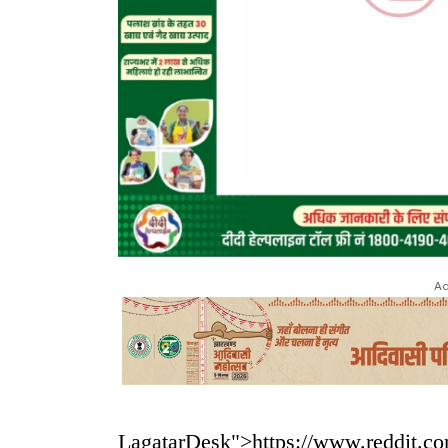
Ad
LagatarDesk
">https://www.reddit.c