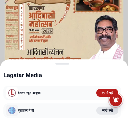
Lagatar Media
बेहतर न्यूज़ अनुभव
ऐप में पढ़ें
ABOUT US
CONTACT US
PRIVACY POLICY
TERMS AND CONDITIONS
CORRECTIONS POLICY
EDITORIAL GUIDELINES
FACT CHECKING POLICY
ब्राउज़र में ही
जारी रखें
Copyright
2025-2026
Lagatar Media Pvt. Ltd.