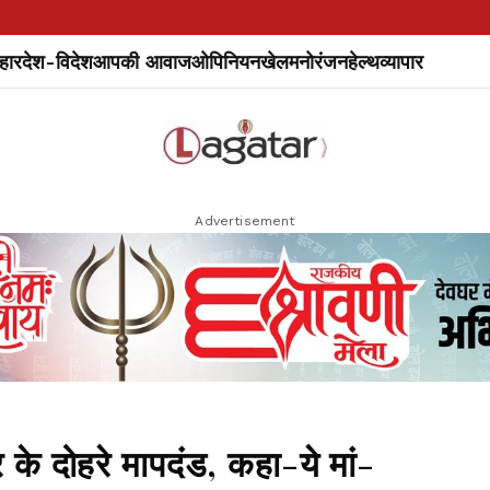
हार
देश-विदेश
आपकी आवाज
ओपिनियन
खेल
मनोरंजन
हेल्थ
व्यापार
Advertisement
 के दोहरे मापदंड, कहा-ये मां-