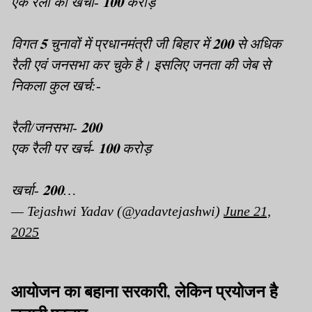
एक रैली का खर्चा- 𝟏𝟎𝟎 करोड़
विगत 𝟓 चुनावों में प्रधानमंत्री जी बिहार में 𝟐𝟎𝟎 से अधिक
रैली एवं जनसभा कर चुके है। इसलिए जनता की जेब से
निकला कुल खर्च:-
रैली/जनसभा- 𝟐𝟎𝟎
एक रैली पर खर्च- 𝟏𝟎𝟎 करोड़
खर्चा- 𝟐𝟎𝟎…
— Tejashwi Yadav (@yadavtejashwi)
June 21,
2025
आयोजन का बहाना सरकारी, लेकिन प्रयोजन है