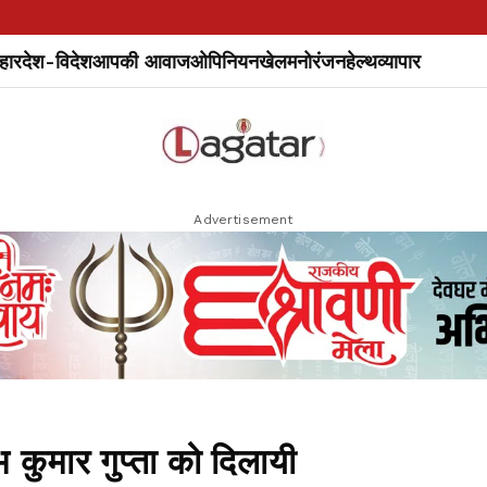
हार
देश-विदेश
आपकी आवाज
ओपिनियन
खेल
मनोरंजन
हेल्थ
व्यापार
Advertisement
भ कुमार गुप्ता को दिलायी