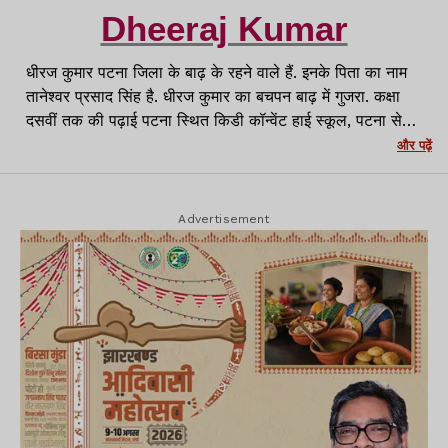
Dheeraj Kumar
धीरज कुमार पटना जिला के बाढ़ के रहने वाले हैं. इनके पिता का नाम
तानेश्वर प्रसाद सिंह है. धीरज कुमार का बचपन बाढ़ में गुजरा. कक्षा
दसवीं तक की पढ़ाई पटना स्थित किडी कॉन्वेंट हाई स्कूल, पटना से
किया है. 12वीं की पढ़ाई DAV PUBLIC SCHOOL HEHAL से
और पढ़ें
किया. ग्रैजुएशन की पढ़ाई st Xavier's colllege, Ranchi से
किया. फिर इसी कॉलेज से पत्रकारिता
व मास मीडिया की पढ़ाई की.
उसके बाद पोस्ट ग्रैजुएशन की पढ़ाई रांची यूनिवर्सिटी से किया. मास
Advertisement
मीडिया की पढ़ाई करने के बाद पत्रकारिता की शुरूआत की. हिन्दी
न्यूज पोर्टल NewsWing से जुड़ा. जिसके बाद फिलहाल Lagatar
Media का न्यूज पोर्टल lagatar.in से जुड़ा. यहां ये क्राईम और
जिला प्रशासन की रिपोर्टिंग करते हैं.